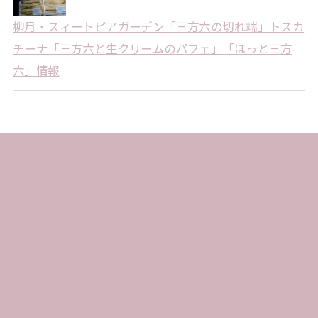
柳月・スィートピアガーデン「三方六の切れ端」トスカ
チーナ「三方六と生クリームのパフェ」「ほっと三方
六」情報