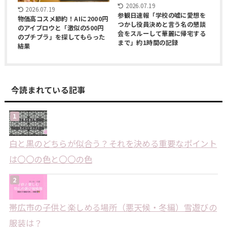
2026.07.19
2026.07.19
参観日速報「学校の嘘に愛想を
物価高コスメ節約！AIに2000円
つかし役員決めと言う名の懇談
のアイブロウと「激似の500円
会をスルーして華麗に帰宅する
のプチプラ」を探してもらった
まで」約1時間の記録
結果
今読まれている記事
白と黒のどちらが似合う？それを決める重要なポイント
は〇〇の色と〇〇の色
帯広市の子供と楽しめる場所（悪天候・冬編）雪遊びの
服装は？