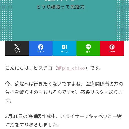
ポスト
シェア
はてブ
送る
Pin it
こんにちは、ピスチコ（
pis_chiko
）です。
今、病院へは行きたくないですよね、医療関係者の方の
負担を減らすのももちろんですが、感染リスクもありま
す。
3月31日の晩御飯作成中、スライサーでキャベツと一緒
に指をすりおろしました。