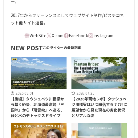
ー。
2017年からフリーランスとしてウェブサイト制作/ピスチコネ
ット他サイト運営。
NEW POST
2026.08.01
2026.07.25
【後編】タウシュベツ川橋梁か
【2026年現地レポ】タウシュベ
ら繋ぐ絶景。北海道最高峰「三
ツ川橋梁はいつ崩落する？7月に
国峠」から「層雲峡」へ巡る、
展望台から見た現在の劣化状況
緑と水のデトックスドライブ
とリアルな姿