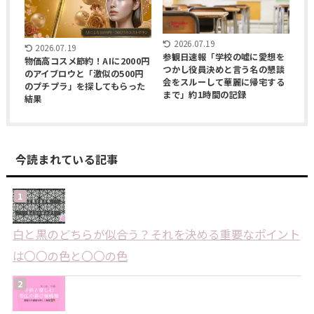
2026.07.19
2026.07.19
参観日速報「学校の嘘に愛想を
物価高コスメ節約！AIに2000円
つかし役員決めと言う名の懇談
のアイブロウと「激似の500円
会をスルーして華麗に帰宅する
のプチプラ」を探してもらった
まで」約1時間の記録
結果
今読まれている記事
白と黒のどちらが似合う？それを決める重要なポイント
は〇〇の色と〇〇の色