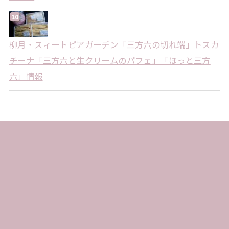
柳月・スィートピアガーデン「三方六の切れ端」トスカ
チーナ「三方六と生クリームのパフェ」「ほっと三方
六」情報