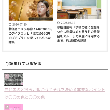
2026.07.19
2026.07.19
参観日速報「学校の嘘に愛想を
物価高コスメ節約！AIに2000円
つかし役員決めと言う名の懇談
のアイブロウと「激似の500円
会をスルーして華麗に帰宅する
のプチプラ」を探してもらった
まで」約1時間の記録
結果
今読まれている記事
白と黒のどちらが似合う？それを決める重要なポイント
は〇〇の色と〇〇の色