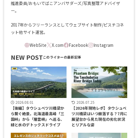
推進委員/おもいでばこアンバサダーズ/写真整理アドバイザ
ー。
2017年からフリーランスとしてウェブサイト制作/ピスチコネ
ット他サイト運営。
NEW POST
2026.08.01
2026.07.25
【後編】タウシュベツ川橋梁か
【2026年現地レポ】タウシュベ
ら繋ぐ絶景。北海道最高峰「三
ツ川橋梁はいつ崩落する？7月に
国峠」から「層雲峡」へ巡る、
展望台から見た現在の劣化状況
緑と水のデトックスドライブ
とリアルな姿