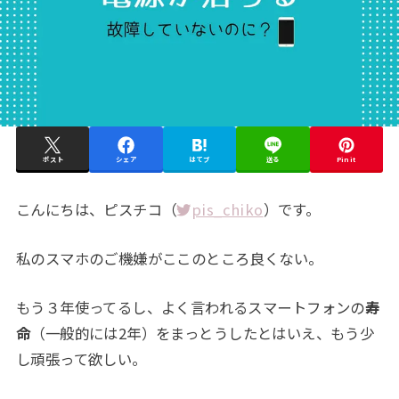
ポスト
シェア
はてブ
送る
Pin it
こんにちは、ピスチコ（
pis_chiko
）です。
私のスマホのご機嫌がここのところ良くない。
もう３年使ってるし、よく言われるスマートフォンの
寿
命
（一般的には2年）をまっとうしたとはいえ、もう少
し頑張って欲しい。