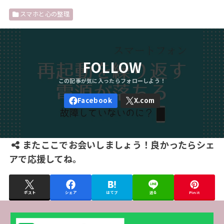
スマホと心の整理
FOLLOW
またここでお会いしましょう！良かったらシェ
アで応援してね。
ポスト
シェア
はてブ
送る
Pin it