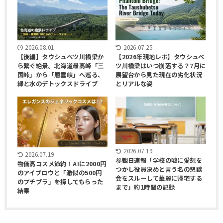
2026.08.01
2026.07.25
【後編】タウシュベツ川橋梁か
【2026年現地レポ】タウシュベ
ら繋ぐ絶景。北海道最高峰「三
ツ川橋梁はいつ崩落する？7月に
国峠」から「層雲峡」へ巡る、
展望台から見た現在の劣化状況
緑と水のデトックスドライブ
とリアルな姿
2026.07.19
2026.07.19
参観日速報「学校の嘘に愛想を
物価高コスメ節約！AIに2000円
つかし役員決めと言う名の懇談
のアイブロウと「激似の500円
会をスルーして華麗に帰宅する
のプチプラ」を探してもらった
まで」約1時間の記録
結果