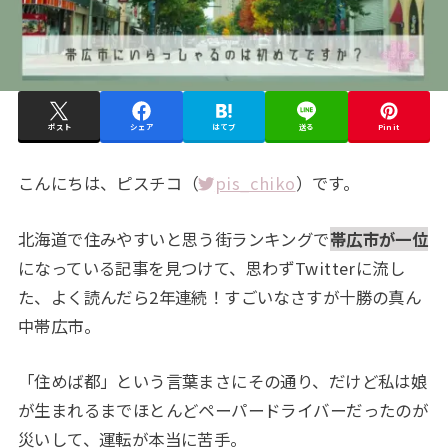
ポスト
シェア
はてブ
送る
Pin it
こんにちは、ピスチコ（
pis_chiko
）です。
北海道で住みやすいと思う街ランキングで
帯広市が一位
になっている記事を見つけて、思わずTwitterに流し
た、よく読んだら2年連続！すごいなさすが十勝の真ん
中帯広市。
「住めば都」という言葉まさにその通り、だけど私は娘
が生まれるまでほとんどペーパードライバーだったのが
災いして、運転が本当に苦手。