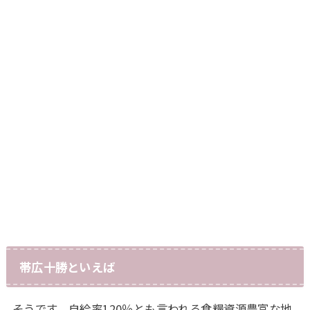
帯広十勝といえば
そうです、自給率120％とも言われる食糧資源豊富な地