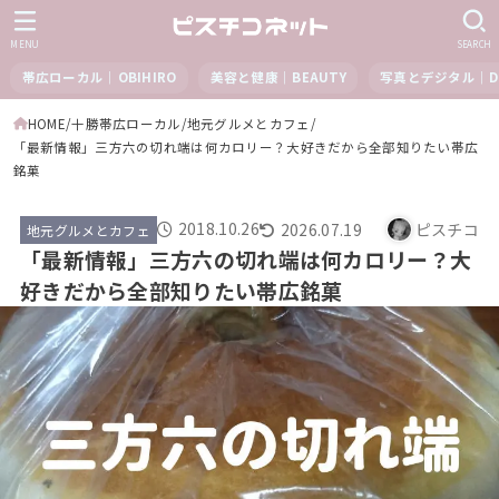
MENU
SEARCH
帯広ローカル｜OBIHIRO
美容と健康｜BEAUTY
写真とデジタル｜DI
HOME
十勝帯広ローカル
地元グルメとカフェ
「最新情報」三方六の切れ端は何カロリー？大好きだから全部知りたい帯広
銘菓
2018.10.26
2026.07.19
ピスチコ
地元グルメとカフェ
「最新情報」三方六の切れ端は何カロリー？大
好きだから全部知りたい帯広銘菓