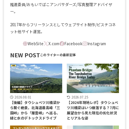
推進委員/おもいでばこアンバサダーズ/写真整理アドバイザ
ー。
2017年からフリーランスとしてウェブサイト制作/ピスチコネ
ット他サイト運営。
NEW POST
2026.08.01
2026.07.25
【後編】タウシュベツ川橋梁か
【2026年現地レポ】タウシュベ
ら繋ぐ絶景。北海道最高峰「三
ツ川橋梁はいつ崩落する？7月に
国峠」から「層雲峡」へ巡る、
展望台から見た現在の劣化状況
緑と水のデトックスドライブ
とリアルな姿