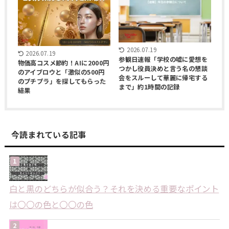
2026.07.19
2026.07.19
参観日速報「学校の嘘に愛想を
物価高コスメ節約！AIに2000円
つかし役員決めと言う名の懇談
のアイブロウと「激似の500円
会をスルーして華麗に帰宅する
のプチプラ」を探してもらった
まで」約1時間の記録
結果
今読まれている記事
白と黒のどちらが似合う？それを決める重要なポイント
は〇〇の色と〇〇の色