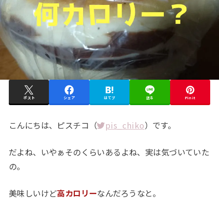
ポスト
シェア
はてブ
送る
Pin it
こんにちは、ピスチコ（
pis_chiko
）です。
だよね、いやぁそのくらいあるよね、実は気づいていた
の。
美味しいけど
高カロリー
なんだろうなと。