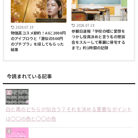
2026.07.19
2026.07.19
参観日速報「学校の嘘に愛想を
物価高コスメ節約！AIに2000円
つかし役員決めと言う名の懇談
のアイブロウと「激似の500円
会をスルーして華麗に帰宅する
のプチプラ」を探してもらった
まで」約1時間の記録
結果
今読まれている記事
白と黒のどちらが似合う？それを決める重要なポイント
は〇〇の色と〇〇の色