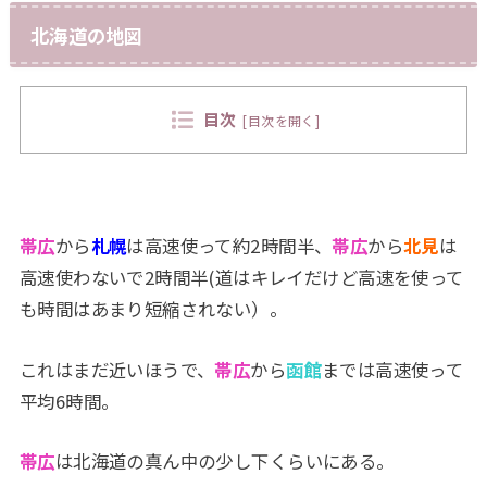
北海道の地図
目次
[
目次を開く
]
帯
広
から
札幌
は高速使って約2時間半、
帯広
から
北見
は
高速使わないで2時間半(道はキレイだけど高速を使って
も時間はあまり短縮されない）。
これはまだ近いほうで、
帯広
から
函館
までは高速使って
平均6時間。
帯広
は北海道の真ん中の少し下くらいにある。