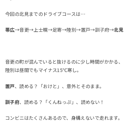
今回の北見までのドライブコースは…
帯広
→音更→上士幌→足寄→陸別→置戸→訓子府→
北見
音更の町が混んでいると抜けるのに少し時間がかかる、
陸別は昼間でもマイナス15℃寒し。
置戸
、読める？「おけと」、意外とそのまま。
訓子府
、読める？「くんねっぷ」、読めない！
コンビニはたくさんあるので、身構えないで走れます。