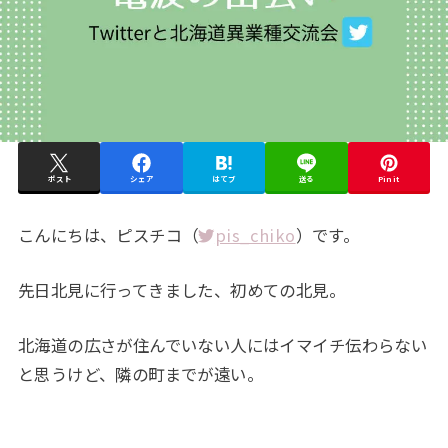
ポスト
シェア
はてブ
送る
Pin it
こんにちは、ピスチコ（
pis_chiko
）です。
先日北見に行ってきました、初めての北見。
北海道の広さが住んでいない人にはイマイチ伝わらない
と思うけど、隣の町までが遠い。