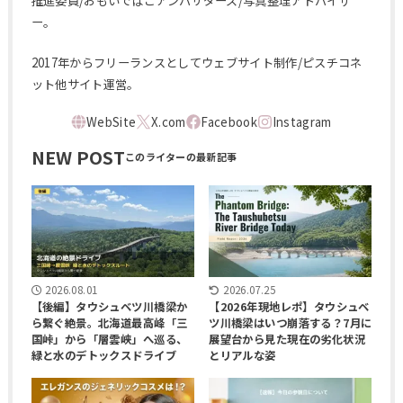
推進委員/おもいでばこアンバサダーズ/写真整理アドバイザ
ー。
2017年からフリーランスとしてウェブサイト制作/ピスチコネ
ット他サイト運営。
NEW POST
2026.08.01
2026.07.25
【後編】タウシュベツ川橋梁か
【2026年現地レポ】タウシュベ
ら繋ぐ絶景。北海道最高峰「三
ツ川橋梁はいつ崩落する？7月に
国峠」から「層雲峡」へ巡る、
展望台から見た現在の劣化状況
緑と水のデトックスドライブ
とリアルな姿