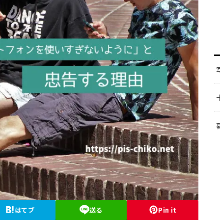
はてブ
送る
Pin it